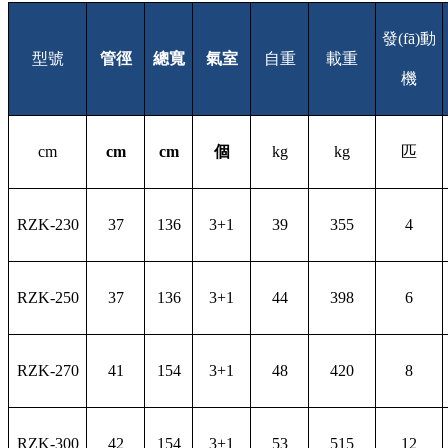
發(fā)動
型號
管徑
總寬
氣室
自重
載重
機
cm
cm
cm
個
kg
kg
匹
RZK-230
37
136
3+1
39
355
4
RZK-250
37
136
3+1
44
398
6
RZK-270
41
154
3+1
48
420
8
RZK-300
42
154
3+1
53
515
12