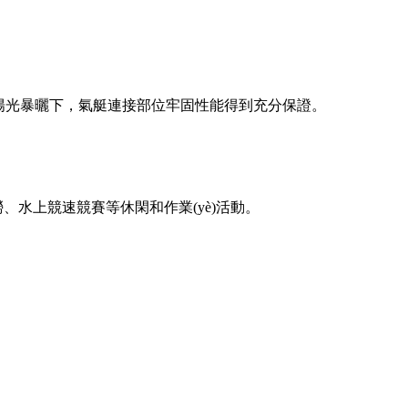
光暴曬下，氣艇連接部位牢固性能得到充分保證。
、水上競速競賽等休閑和作業(yè)活動。