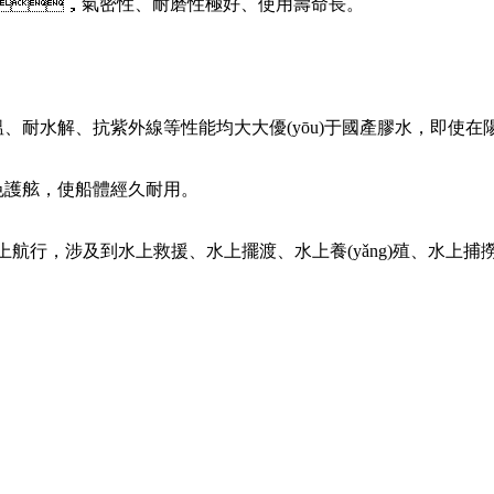
，氣密性、耐磨性極好、使用壽命長。
耐高溫、耐水解、抗紫外線等性能均大大優(yōu)于國產膠水，即使在陽
護舷，使船體經久耐用。
行，涉及到水上救援、水上擺渡、水上養(yǎng)殖、水上捕撈