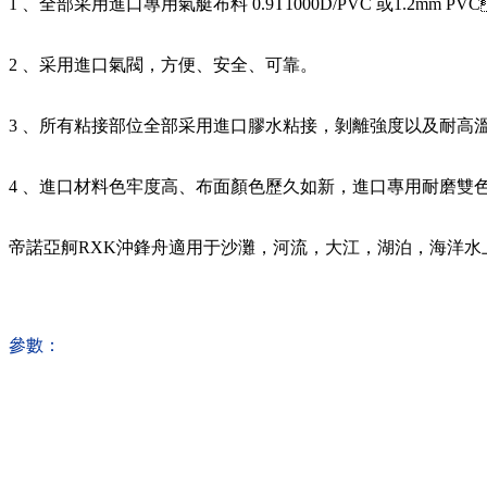
1
、全部采用進口專用氣艇布料
0.9T1000D/PVC
或
1.2mm PVC
2
、采用進口氣閥，方便、安全、可靠。
3
、所有粘接部位全部采用進口
膠水
粘接，剝離強度以及
4
、進口材料色牢度高、布面顏色歷久如新，進口專用耐磨雙色
帝諾亞舸
RXK
沖鋒舟適用于沙灘，河流，大江，湖泊，海洋水上航
參數：