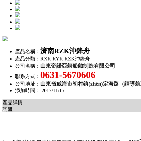
濟南RZK沖鋒舟
產品名稱：
產品分類：
RXK RYK RZK沖鋒舟
山東帝諾亞舸船舶制造有限公司
公司名稱：
0631-5670606
聯系方式：
山東省威海市初村鎮(zhèn)定海路（請導
公司地址：
添加時間：
2017/11/15
產品詳情
詢盤