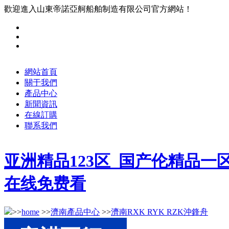
歡迎進入山東帝諾亞舸船舶制造有限公司官方網站！
網站首頁
關于我們
產品中心
新聞資訊
在線訂購
聯系我們
亚洲精品123区_国产伦精品
在线免费看
>>
home
>>
濟南產品中心
>>
濟南RXK RYK RZK沖鋒舟