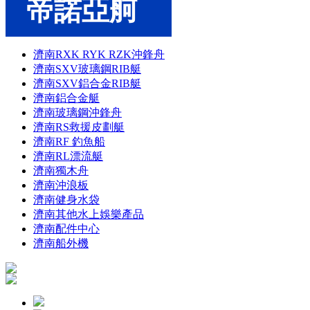
帝諾亞舸
濟南RXK RYK RZK沖鋒舟
濟南SXV玻璃鋼RIB艇
濟南SXV鋁合金RIB艇
濟南鋁合金艇
濟南玻璃鋼沖鋒舟
濟南RS救援皮劃艇
濟南RF 釣魚船
濟南RL漂流艇
濟南獨木舟
濟南沖浪板
濟南健身水袋
濟南其他水上娛樂產品
濟南配件中心
濟南船外機